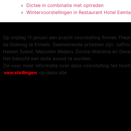
Dictee in combinatie met optreden
Wintervoorstellingen in Restaurant Hotel Eem
Op vrijdag 11 januari een pracht voorstelling ‘Annies Theat
de Dialoog te Ermelo. Deelnemende artiesten zijn: Juffro
Heleen Suiker, Marjolein Meijers, Dorine Wiersma en Gera
Het beloofd een dolle avond te worden.
Zie voor meer informatie over deze voorstelling het hoof
‘
voorstellingen
‘ op deze site