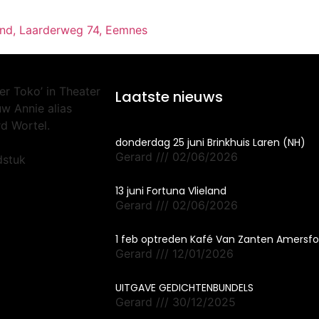
land, Laarderweg 74, Eemnes
er Toko’ in Theater
Laatste nieuws
uw Annie alias
rd Wortel.
donderdag 25 juni Brinkhuis Laren (NH)
Gerard
02/06/2026
dstuk
13 juni Fortuna Vlieland
Gerard
02/06/2026
1 feb optreden Kafé Van Zanten Amersfo
Gerard
12/01/2026
UITGAVE GEDICHTENBUNDELS
Gerard
30/12/2025