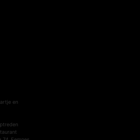
artje en
optreden
staurant
g 74, Eemnes