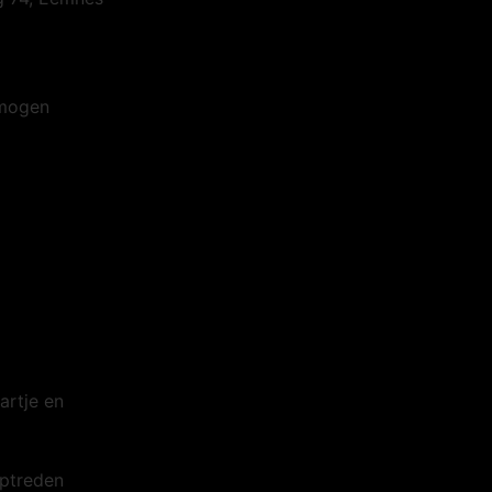
 mogen
artje en
optreden