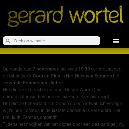
Op donderdag
7 november
, aanvang
19.30
uur, organiseert
de bibliotheek
Gooi en Plus
in
Het Huis van Eemnes
het
zevende
Eemnesser dictee
.
Het dictee is geschreven door Gerard Wortel (ex-
dorpsdichter van Eemnes en taalknutselaar pur sang).
Het dictee behandeld in 6 zinnen op een ietwat lichtvoetige
wijze hoe Eemnes in de laatste decennia is veranderd. Het
titel luidt ‘Eemnes ontbindt’
Tijdens het nakijken van het dictee door een deskundige jury,