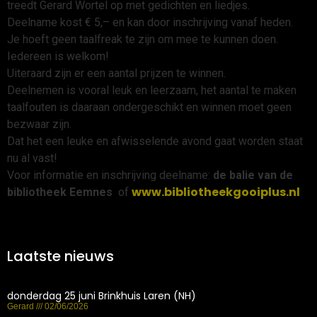
treedt Gerard Wortel op met gedichten en liedjes.
Deelname kost € 5,– en kan door inschrijving vanaf heden.
Je hoeft geen taalfreak te zijn om mee te kunnen doen.
Iedereen is welkom!
Uiteraard zijn er een aantal prijzen te winnen.
Deelnemen is vooral leuk en leerzaam, het aantal te maken
taalfouten is daaraan ondergeschikt en winnen moet geen
bezwaar zijn.
Dat het een leuke en afwisselende avond gaat worden staat
nu al vast!
Voor informatie en inschrijving deelname:
de balie van de
www.bibliotheekgooiplus.nl
bibliotheek Eemnes
of
Laatste nieuws
donderdag 25 juni Brinkhuis Laren (NH)
Gerard
02/06/2026