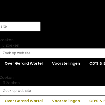
Ga
naar
de
inhoud
Zoeken
Zoeken
Over Gerard Wortel
Voorstellingen
CD’S & 
Zoeken
Zoeken
Over Gerard Wortel
Voorstellingen
CD’S & 