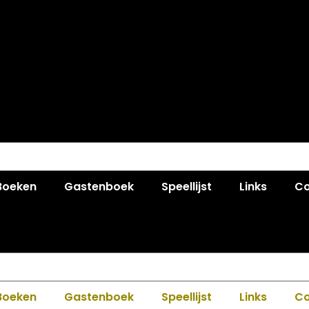
Boeken
Gastenboek
Speellijst
Links
Co
Boeken
Gastenboek
Speellijst
Links
Co