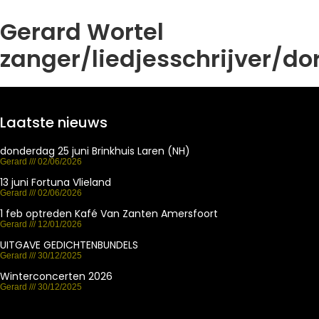
Gerard Wortel
zanger/liedjesschrijver/d
Laatste nieuws
donderdag 25 juni Brinkhuis Laren (NH)
Gerard
02/06/2026
13 juni Fortuna Vlieland
Gerard
02/06/2026
1 feb optreden Kafé Van Zanten Amersfoort
Gerard
12/01/2026
UITGAVE GEDICHTENBUNDELS
Gerard
30/12/2025
Winterconcerten 2026
Gerard
30/12/2025