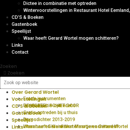
Dictee in combinatie met optreden
Wintervoorstellingen in Restaurant Hotel Eemlan
CD’S & Boeken
Gastenboek
Speellijst
Waar heeft Gerard Wortel mogen schitteren?
Links
Contact
Zoeken
Zoeken
Over Gerard Wortel
Voorstellingen
Foto’s instrumenten
CD’S & Boeken
Foto’s locatie-optredens
DE WORTEL SCHIET DOOR
Gastenboek
Gratis optreden bij u thuis
Speellijst
Dorpsdichter 2013-2019
Links
Literatuur en Kleinkunst Maartje en Gerard Wortel
Waar heeft Gerard Wortel mogen schitteren?